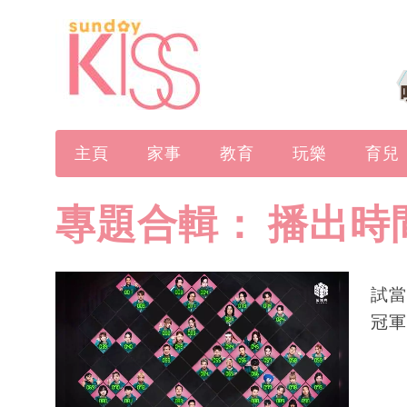
主頁
家事
教育
玩樂
育兒
專題合輯：
播出時
試當
冠軍