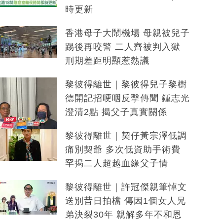
時更新
香港母子大鬧機場 母親被兒子
踢後再咬警 二人齊被判入獄
刑期差距明顯惹熱議
黎彼得離世｜黎彼得兒子黎樹
德開記招哽咽反擊傳聞 鍾志光
澄清2點 揭父子真實關係
黎彼得離世｜契仔黃宗澤低調
痛別契爺 多次低資助手術費
罕揭二人超越血緣父子情
黎彼得離世｜許冠傑親筆悼文
送別昔日拍檔 傳因1個女人兄
弟決裂30年 親解多年不和恩