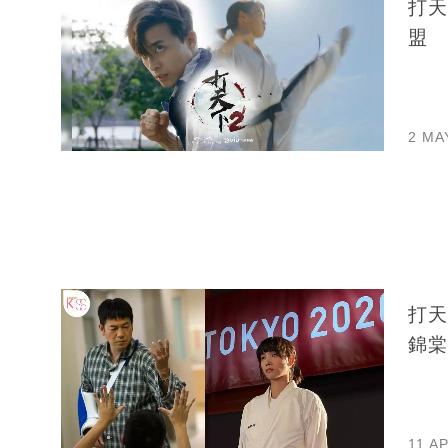
打天
盟
2 MA
打天
錦棠
11 A