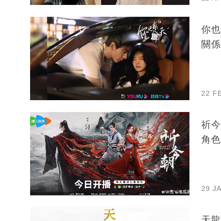
你也
關係
22 F
祈今
角色
29 J
天龍