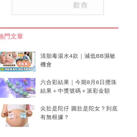
熱門文章
清胎毒湯水4款｜減低BB濕敏
機會
六合彩結果｜今期8月6日攪珠
結果＋中獎號碼＋派彩金額
尖肚是陀仔 圓肚是陀女？到底
有無根據？