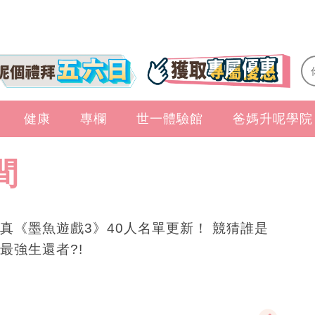
健康
專欄
世一體驗館
爸媽升呢學院
間
真《墨魚遊戲3》40人名單更新！ 競猜誰是
最強生還者?!