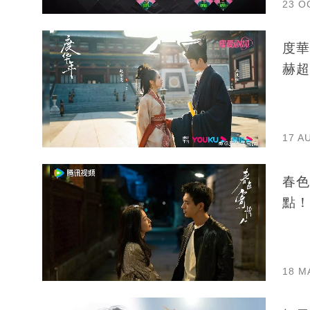
23 O
度華
赫超
17 A
春色
點！
18 M