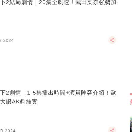
下2結局劇情｜20集全劇透！武田梨奈強勢加
Y 2024
下2劇情｜1-5集播出時間+演員陣容介紹！歐
大讚AK夠結實
PR 2024