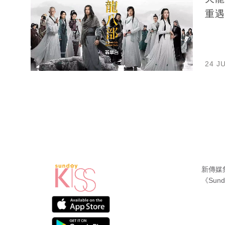
重遇
24 J
新傳媒
《Sund