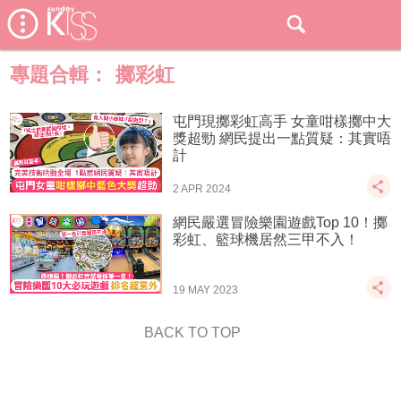
專題合輯：
擲彩虹
屯門現擲彩虹高手 女童咁樣擲中大
獎超勁 網民提出一點質疑：其實唔
計
2 APR 2024
網民嚴選冒險樂園遊戲Top 10！擲
彩虹、籃球機居然三甲不入！
19 MAY 2023
BACK TO TOP