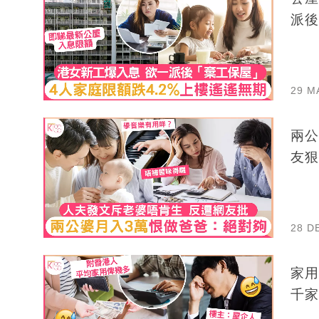
派後
29 M
兩公
友狠
28 D
家用
千家