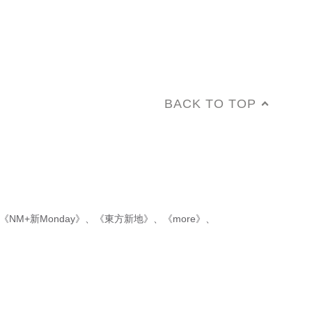
BACK TO TOP
《NM+新Monday》
、
《東方新地》
、
《more》
、