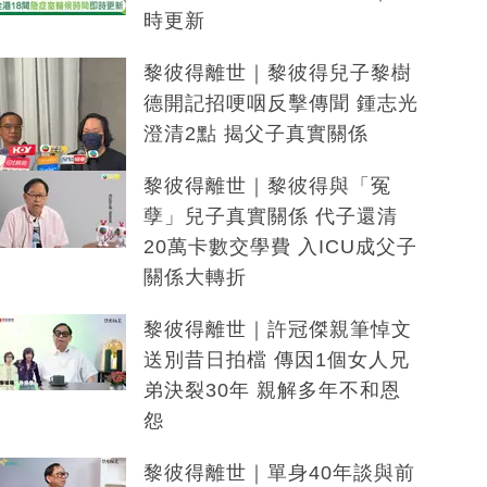
時更新
黎彼得離世｜黎彼得兒子黎樹
德開記招哽咽反擊傳聞 鍾志光
澄清2點 揭父子真實關係
黎彼得離世｜黎彼得與「冤
孽」兒子真實關係 代子還清
20萬卡數交學費 入ICU成父子
關係大轉折
黎彼得離世｜許冠傑親筆悼文
送別昔日拍檔 傳因1個女人兄
弟決裂30年 親解多年不和恩
怨
黎彼得離世｜單身40年談與前