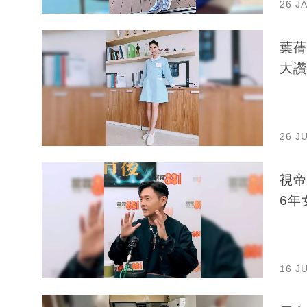
26 J
葉蒨
大讚
26 J
視帝
6年
16 J