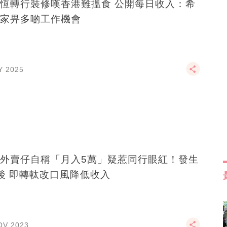
恆轉行裝修嘆香港難搵食 公開每日收入：希
家畀多啲工作機會
Y 2025
外賣仔自稱「月入5萬」疑惹同行眼紅！發生
後 即轉軚改口風降低收入
OV 2023