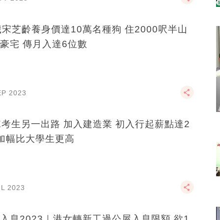
歲宋芝齡養身價達10萬名種狗 住2000呎半山
豪宅 傳月入達6位數
EP 2023
E考生另一出路 加入建造業 初入行起薪點達2
 加幅比大學生更高
UL 2023
入息2023｜港女轉新工過公屋入息限額 欲1