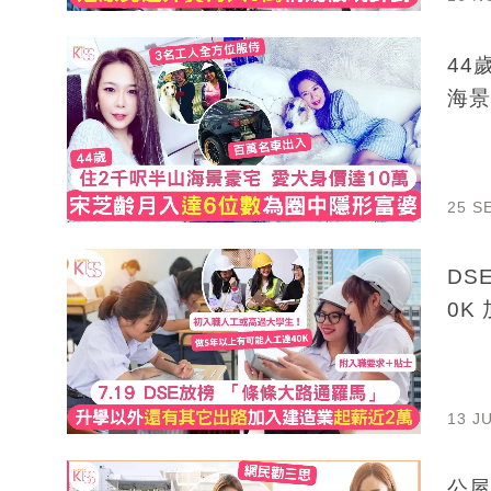
44
海景
25 S
DS
0K
13 J
公屋