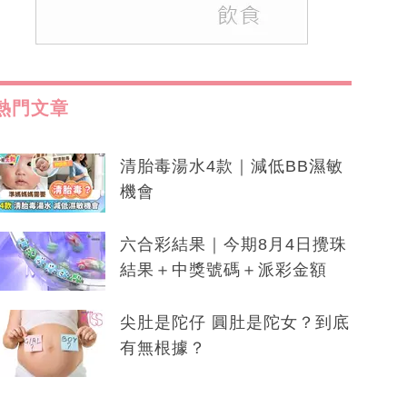
熱門文章
清胎毒湯水4款｜減低BB濕敏
機會
六合彩結果｜今期8月4日攪珠
結果＋中獎號碼＋派彩金額
尖肚是陀仔 圓肚是陀女？到底
有無根據？