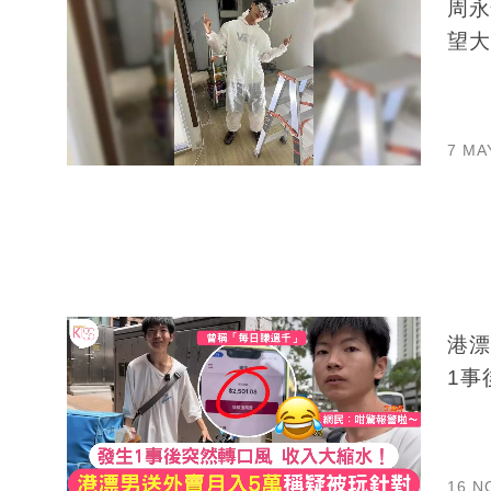
周永
望大
7 MA
港漂
1事
16 N