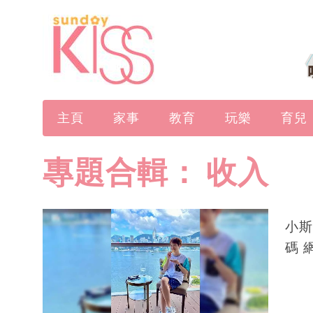
主頁
家事
教育
玩樂
育兒
專題合輯：
收入
小斯
碼 