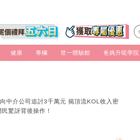
健康
專欄
世一體驗館
爸媽升呢學院
向中介公司追討3千萬元 揭頂流KOL收入密
網民驚訝背後操作！