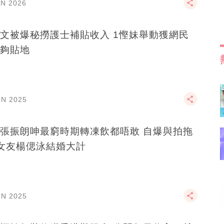
AN 2026
文被爆秘撈護士補貼收入 1慳妹舉動獲網民
夠貼地
UN 2025
張振朗呻最窮時期轉凍飲都唔敢 自爆與拍拖
女友楊偲泳結婚大計
UN 2025