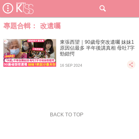
專題合輯：
改遺囑
東張西望｜90歲母突改遺囑 妹妹1
原因佔最多 半年後講真相 母吐7字
勁錯愕
16 SEP 2024
BACK TO TOP