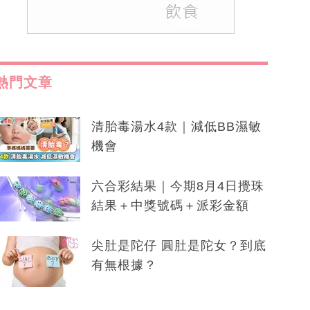
熱門文章
清胎毒湯水4款｜減低BB濕敏
機會
六合彩結果｜今期8月4日攪珠
結果＋中獎號碼＋派彩金額
尖肚是陀仔 圓肚是陀女？到底
有無根據？