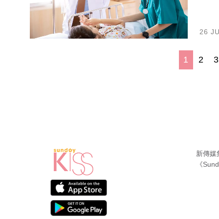
26 J
1
2
新傳媒
《Sund