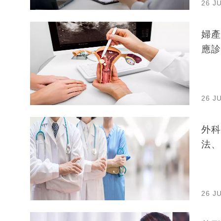
26 J
婦產
應診
26 J
外科
法、
26 J