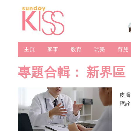
主頁
家事
教育
玩樂
育兒
專題合輯：
新界區
皮膚
應診