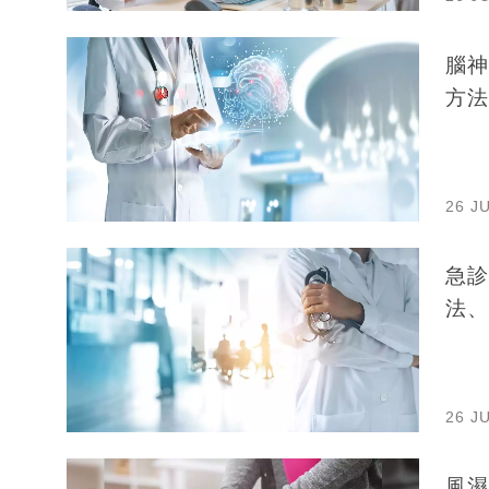
腦神
方法
26 J
急診
法、
26 J
風濕