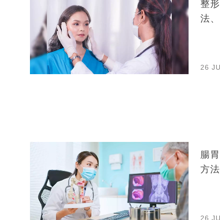
整形
法、
26 J
腸胃
方法
26 J