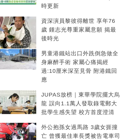
時更新
資深演員黎彼得離世 享年76
歲 鍾志光尊重家屬意願 揭最
後時光
男童港鐵站出口外跣倒急做全
身麻醉手術 家屬心痛揭經
過:10厘米深至見骨 附港鐵回
應
JUPAS放榜｜東華學院擺大烏
龍 誤向1.1萬人發取錄電郵大
批學生感失望 校方首度澄清
外公抱孫女過馬路 3歲女捱撞
亡 曾獲最佳車長獎被告電車司