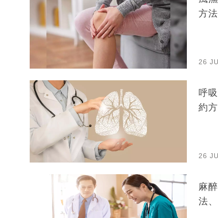
方法
26 J
呼吸
約方
26 J
麻醉
法、