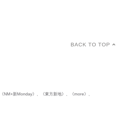
BACK TO TOP
《NM+新Monday》
、
《東方新地》
、
《more》
、