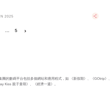
UN 2025
3
…
5
集團的數碼平台包括多個網站和應用程式，如
《新假期》
、
《GOtrip》
、
ay Kiss 親子童萌》
、
《經濟一週》
。