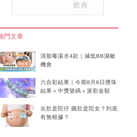
熱門文章
清胎毒湯水4款｜減低BB濕敏
機會
六合彩結果｜今期8月6日攪珠
結果＋中獎號碼＋派彩金額
尖肚是陀仔 圓肚是陀女？到底
有無根據？