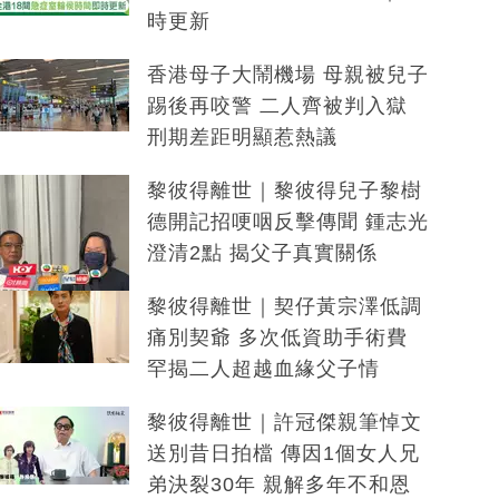
時更新
香港母子大鬧機場 母親被兒子
踢後再咬警 二人齊被判入獄
刑期差距明顯惹熱議
黎彼得離世｜黎彼得兒子黎樹
德開記招哽咽反擊傳聞 鍾志光
澄清2點 揭父子真實關係
黎彼得離世｜契仔黃宗澤低調
痛別契爺 多次低資助手術費
罕揭二人超越血緣父子情
黎彼得離世｜許冠傑親筆悼文
送別昔日拍檔 傳因1個女人兄
弟決裂30年 親解多年不和恩