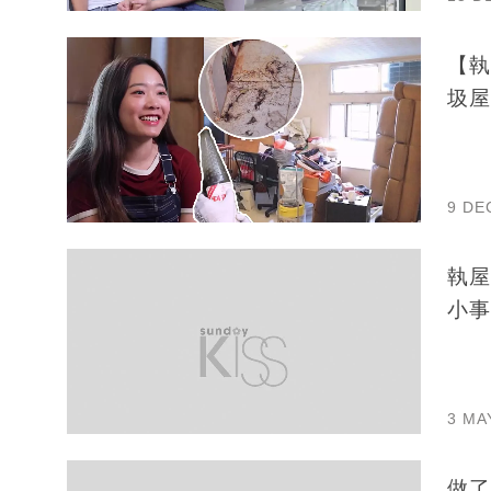
【執
圾屋
9 DE
執屋
小事
3 MA
做了