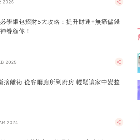
R 2026
必學銀包招財5大攻略：提升財運+無痛儲錢
神眷顧你！
EB 2025
斷捨離術 從客廳廁所到廚房 輕鬆讓家中變整
AR 2024