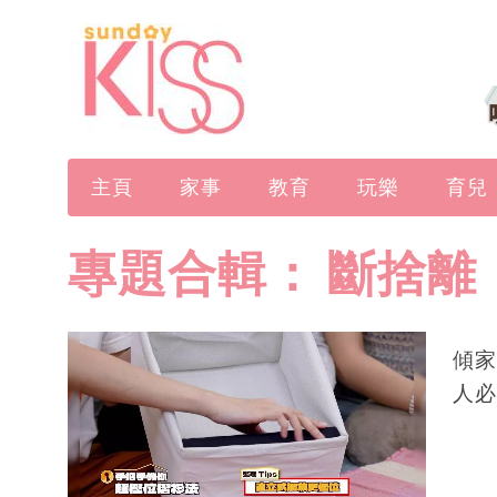
主頁
家事
教育
玩樂
育兒
專題合輯：
斷捨離
傾家
人必