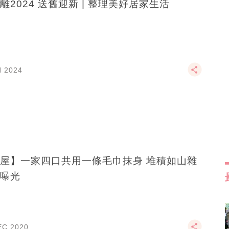
離2024 送舊迎新 | 整理美好居家生活
N 2024
屋】一家四口共用一條毛巾抹身 堆積如山雜
曝光
EC 2020