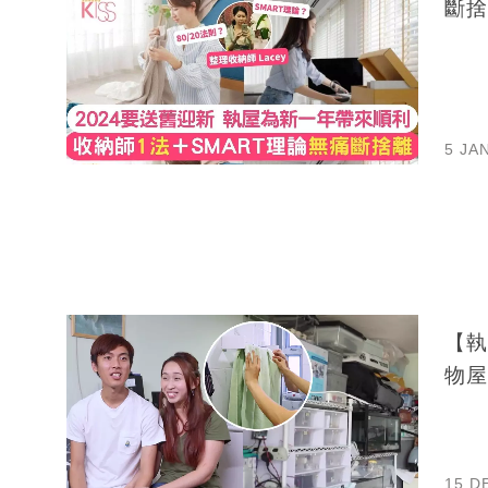
斷捨
5 JA
【執
物屋
15 D