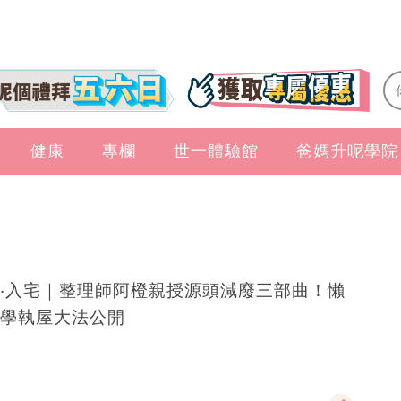
健康
專欄
世一體驗館
爸媽升呢學院
‧入宅｜整理師阿橙親授源頭減廢三部曲！懶
學執屋大法公開