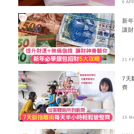
6 AP
新年
讓財
21 F
7天
齊
15 M