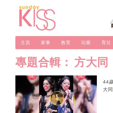
主頁
家事
教育
玩樂
育兒
專題合輯：
方大同
44
大同