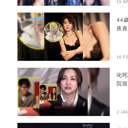
15 A
44
夜夜
16 F
叱咤
院留
2 JA