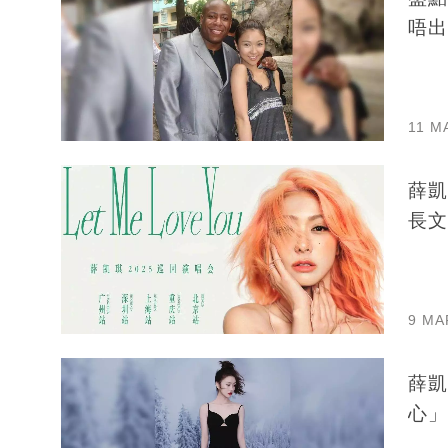
唔出
11 M
薛凱
長文
9 MA
薛凱
心」