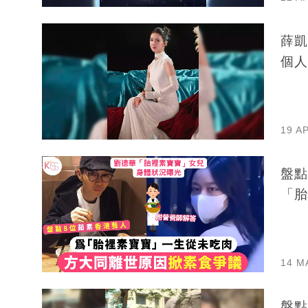
薛凱
個人
19 A
盤點
「胎
14 M
盤點