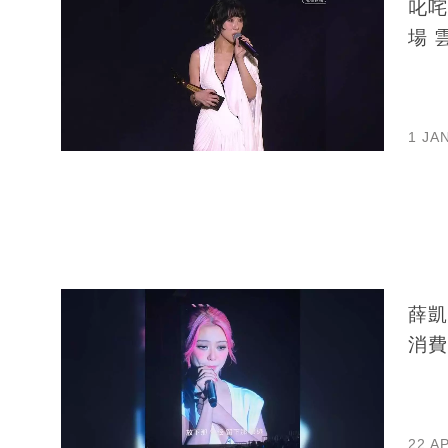
叱咤
場 
1 JA
薛凱
消費
22 A