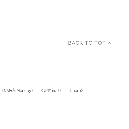
BACK TO TOP
《NM+新Monday》
、
《東方新地》
、
《more》
、