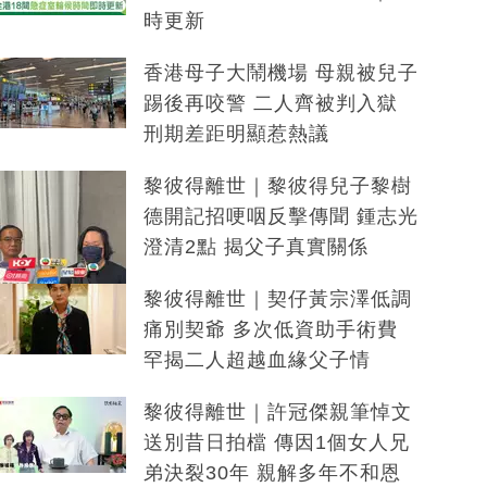
時更新
香港母子大鬧機場 母親被兒子
踢後再咬警 二人齊被判入獄
刑期差距明顯惹熱議
黎彼得離世｜黎彼得兒子黎樹
德開記招哽咽反擊傳聞 鍾志光
澄清2點 揭父子真實關係
黎彼得離世｜契仔黃宗澤低調
痛別契爺 多次低資助手術費
罕揭二人超越血緣父子情
黎彼得離世｜許冠傑親筆悼文
送別昔日拍檔 傳因1個女人兄
弟決裂30年 親解多年不和恩