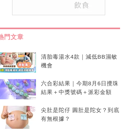
熱門文章
清胎毒湯水4款｜減低BB濕敏
機會
六合彩結果｜今期8月6日攪珠
結果＋中獎號碼＋派彩金額
尖肚是陀仔 圓肚是陀女？到底
有無根據？