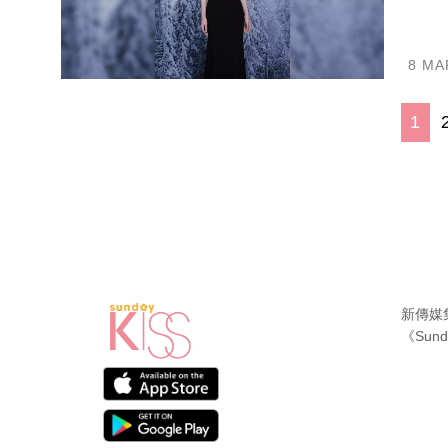
8 MA
1
新傳媒
《Sund