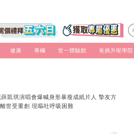
健康
專欄
世一體驗館
爸媽升呢學院
歲薛凱琪演唱會爆喊身形暴瘦成紙片人 摯友方
離世受重創 現嘔吐呼吸困難