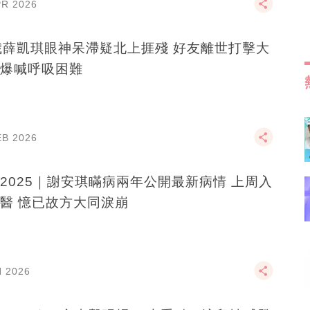
PR 2026
歲薛凱琪眼神呆滯疑北上捱殘 好友離世打擊大
爆喊呼吸困難
EB 2026
2025｜謝安琪瞞病兩年公開最新病情 上周入
醫 憶已故方大同淚崩
N 2026