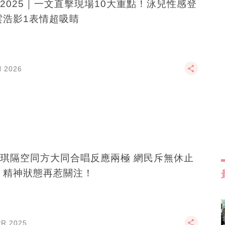
2025｜一文直擊現場10大重點！泳兒性感登
雲浩影1表情超吸睛
N 2026
琪隔空同方大同合唱反應兩極 網民斥無休止
 精神狀態再惹關注！
PR 2025