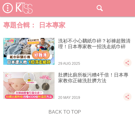
專題合輯：
日本專家
洗衫不小心黐紙巾碎？衫褲超難清
理！日本專家教一招洗走紙巾碎
29 AUG 2025
肚臍比廁所板污糟4千倍！日本專
家教你正確洗肚臍方法
20 MAY 2019
BACK TO TOP