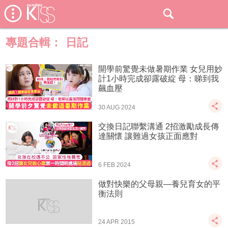
專題合輯：
日記
開學前驚覺未做暑期作業 女兒用妙
計1小時完成卻露破綻 母：睇到我
飆血壓
30 AUG 2024
交換日記聯繫溝通 2招激勵成長傳
達關懷 讓難過女孩正面應對
6 FEB 2024
做對快樂的父母親—養兒育女的平
衡法則
24 APR 2015