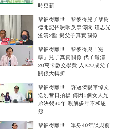
時更新
黎彼得離世｜黎彼得兒子黎樹
德開記招哽咽反擊傳聞 鍾志光
澄清2點 揭父子真實關係
黎彼得離世｜黎彼得與「冤
孽」兒子真實關係 代子還清
20萬卡數交學費 入ICU成父子
關係大轉折
黎彼得離世｜許冠傑親筆悼文
送別昔日拍檔 傳因1個女人兄
弟決裂30年 親解多年不和恩
怨
黎彼得離世｜單身40年談與前