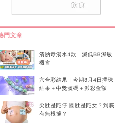
熱門文章
清胎毒湯水4款｜減低BB濕敏
機會
六合彩結果｜今期8月4日攪珠
結果＋中獎號碼＋派彩金額
尖肚是陀仔 圓肚是陀女？到底
有無根據？