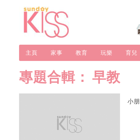
主頁
家事
教育
玩樂
育兒
專題合輯：
早教
小朋