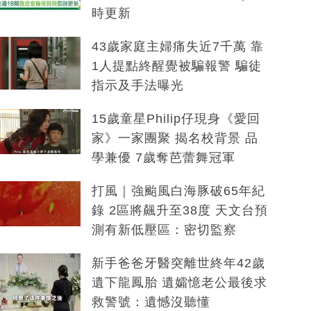
時更新
43歲家庭主婦痛失近7千萬 靠
1人提點終醒覺被騙報警 騙徒
指示及手法曝光
15歲童星Philip仔現身《愛回
家》一家團聚 揭名校背景 品
學兼優 7歲奪芭蕾舞冠軍
打風｜強颱風白海豚破65年紀
錄 2區將飆升至38度 天文台預
測有新低壓區：密切監察
新手爸爸牙醫突離世終年42歲
遺下龍鳳胎 遺孀憶老公最後求
救警號：遺憾沒聽懂