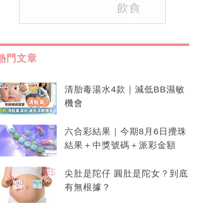
熱門文章
清胎毒湯水4款｜減低BB濕敏
機會
六合彩結果｜今期8月6日攪珠
結果＋中獎號碼＋派彩金額
尖肚是陀仔 圓肚是陀女？到底
有無根據？