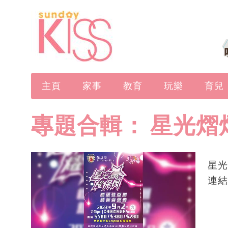
主頁
家事
教育
玩樂
育兒
專題合輯：
星光熠
星光
連結