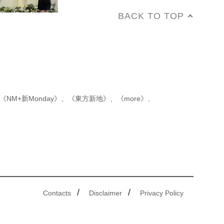
BACK TO TOP
《NM+新Monday》
、
《東方新地》
、
《more》
、
/
/
Contacts
Disclaimer
Privacy Policy