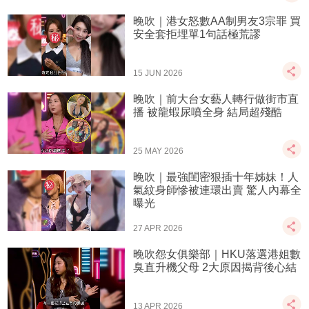
晚吹｜港女怒數AA制男友3宗罪 買
安全套拒埋單1句話極荒謬
15 JUN 2026
晚吹｜前大台女藝人轉行做街市直
播 被龍蝦尿噴全身 結局超殘酷
25 MAY 2026
晚吹｜最強閨密狠插十年姊妹！人
氣紋身師慘被連環出賣 驚人內幕全
曝光
27 APR 2026
晚吹怨女俱樂部｜HKU落選港姐數
臭直升機父母 2大原因揭背後心結
13 APR 2026