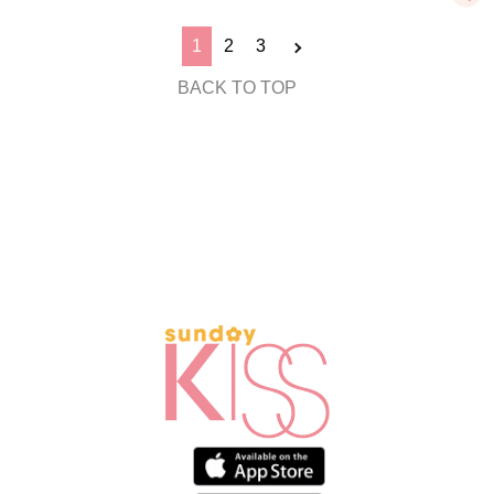
1
2
3
BACK TO TOP