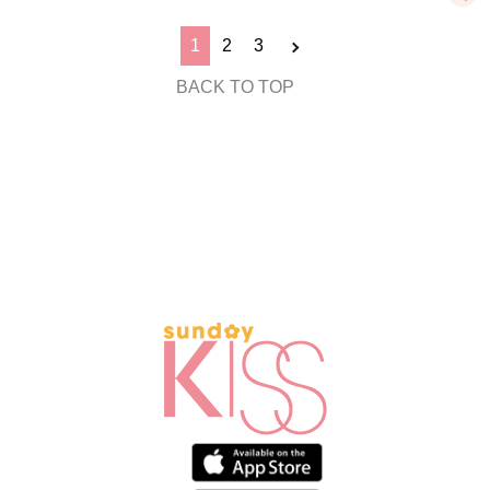
1
2
3
BACK TO TOP