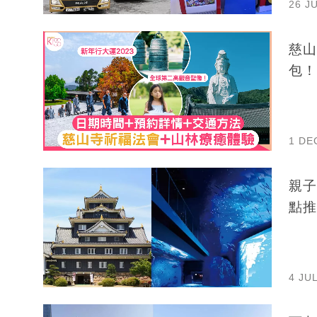
26 J
慈山
包！
1 DE
親子
點推
4 JU