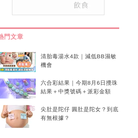
熱門文章
清胎毒湯水4款｜減低BB濕敏
機會
六合彩結果｜今期8月6日攪珠
結果＋中獎號碼＋派彩金額
尖肚是陀仔 圓肚是陀女？到底
有無根據？