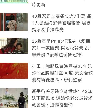
時更新
43歲家庭主婦痛失近7千萬 靠
1人提點終醒覺被騙報警 騙徒
指示及手法曝光
15歲童星Philip仔現身《愛回
家》一家團聚 揭名校背景 品
學兼優 7歲奪芭蕾舞冠軍
打風｜強颱風白海豚破65年紀
錄 2區將飆升至38度 天文台預
測有新低壓區：密切監察
新手爸爸牙醫突離世終年42歲
遺下龍鳳胎 遺孀憶老公最後求
救警號：遺憾沒聽懂