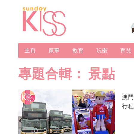
主頁
家事
教育
玩樂
育兒
專題合輯：
景點
澳門
行程