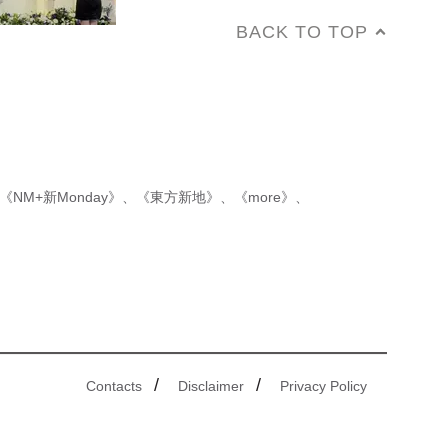
BACK TO TOP
《NM+新Monday》
、
《東方新地》
、
《more》
、
/
/
Contacts
Disclaimer
Privacy Policy