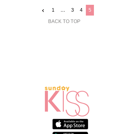
1
…
3
4
5
BACK TO TOP