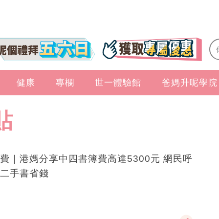
健康
專欄
世一體驗館
爸媽升呢學院
貼
費｜港媽分享中四書簿費高達5300元 網民呼
二手書省錢