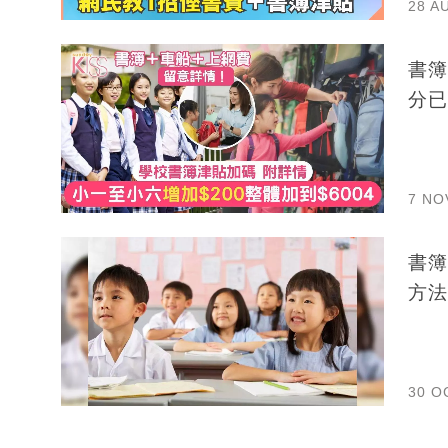
28 A
書簿
分已
7 NO
書簿
方法
30 O