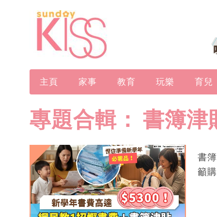
主頁
家事
教育
玩樂
育兒
專題合輯：
書簿津
書簿
籲購