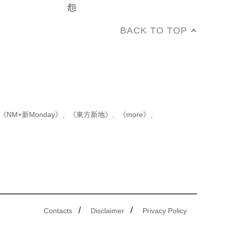
怨
BACK TO TOP
《NM+新Monday》
、
《東方新地》
、
《more》
、
/
/
Contacts
Disclaimer
Privacy Policy