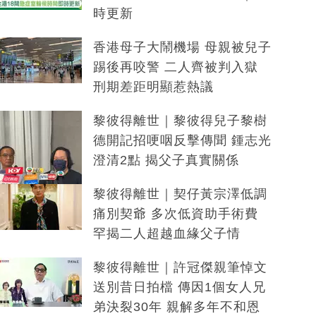
時更新
香港母子大鬧機場 母親被兒子
踢後再咬警 二人齊被判入獄
刑期差距明顯惹熱議
黎彼得離世｜黎彼得兒子黎樹
德開記招哽咽反擊傳聞 鍾志光
澄清2點 揭父子真實關係
黎彼得離世｜契仔黃宗澤低調
痛別契爺 多次低資助手術費
罕揭二人超越血緣父子情
黎彼得離世｜許冠傑親筆悼文
送別昔日拍檔 傳因1個女人兄
弟決裂30年 親解多年不和恩