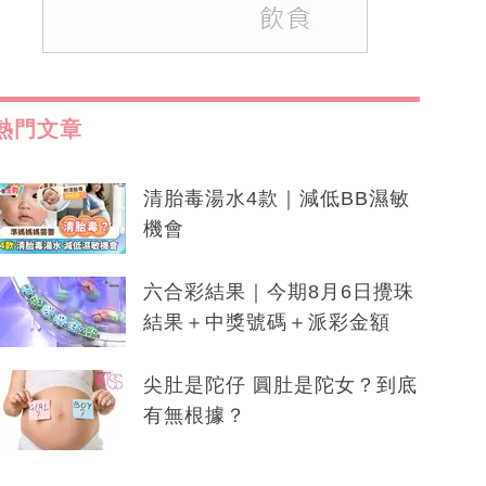
熱門文章
清胎毒湯水4款｜減低BB濕敏
機會
六合彩結果｜今期8月6日攪珠
結果＋中獎號碼＋派彩金額
尖肚是陀仔 圓肚是陀女？到底
有無根據？