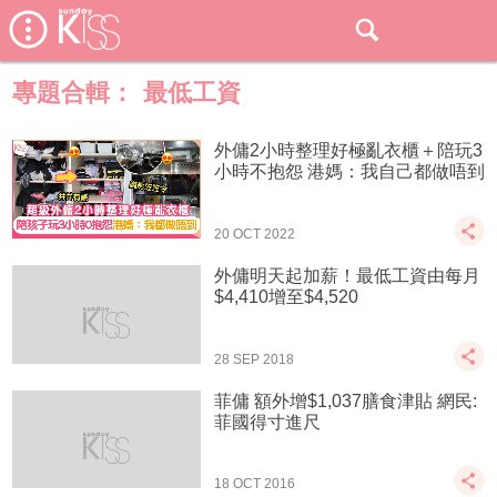
專題合輯：
最低工資
外傭2小時整理好極亂衣櫃＋陪玩3
小時不抱怨 港媽：我自己都做唔到
20 OCT 2022
外傭明天起加薪！最低工資由每月
$4,410增至$4,520
28 SEP 2018
菲傭 額外增$1,037膳食津貼 網民:
菲國得寸進尺
18 OCT 2016