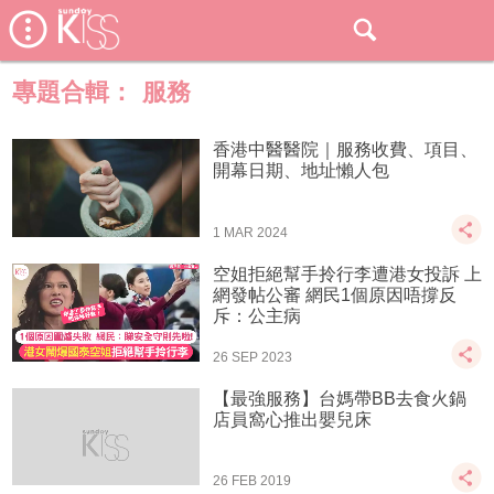
專題合輯：
服務
香港中醫醫院｜服務收費、項目、
開幕日期、地址懶人包
1 MAR 2024
空姐拒絕幫手拎行李遭港女投訴 上
網發帖公審 網民1個原因唔撐反
斥：公主病
26 SEP 2023
【最強服務】台媽帶BB去食火鍋
店員窩心推出嬰兒床
26 FEB 2019