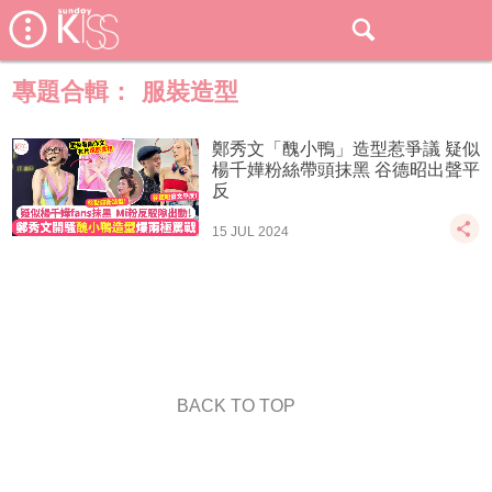
專題合輯：
服裝造型
鄭秀文「醜小鴨」造型惹爭議 疑似
楊千嬅粉絲帶頭抹黑 谷德昭出聲平
反
15 JUL 2024
BACK TO TOP