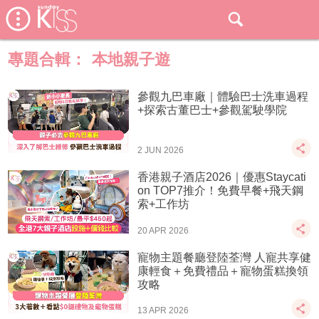
專題合輯：
本地親子遊
參觀九巴車廠｜體驗巴士洗車過程
+探索古董巴士+參觀駕駛學院
2 JUN 2026
香港親子酒店2026｜優惠Staycati
on TOP7推介！免費早餐+飛天鋼
索+工作坊
20 APR 2026
寵物主題餐廳登陸荃灣 人寵共享健
康輕食＋免費禮品＋寵物蛋糕換領
攻略
13 APR 2026