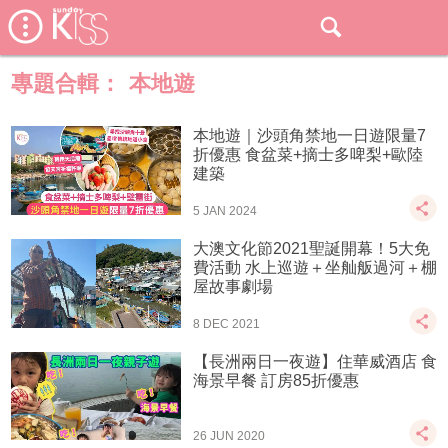
專題合輯：
本地遊
本地遊｜沙頭角禁地一日遊限量7
折優惠 食盆菜+摘士多啤梨+歐陸
建築
5 JAN 2024
大澳文化節2021聖誕開幕！5大免
費活動 水上巡遊＋坐舢舨過河＋棚
屋故事劇場
8 DEC 2021
【長洲兩日一夜遊】住華威酒店 食
海景早餐 訂房85折優惠
26 JUN 2020