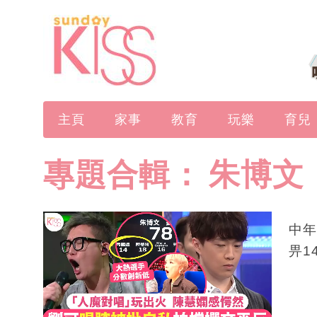
主頁
家事
教育
玩樂
育兒
專題合輯：
朱博文
中年
畀1