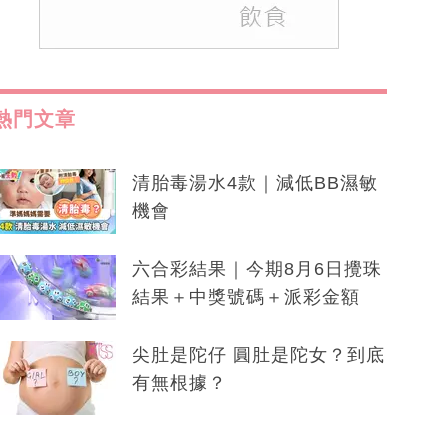
熱門文章
清胎毒湯水4款｜減低BB濕敏
機會
六合彩結果｜今期8月6日攪珠
結果＋中獎號碼＋派彩金額
尖肚是陀仔 圓肚是陀女？到底
有無根據？