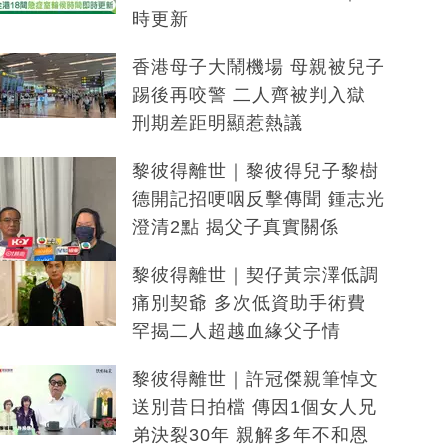
時更新
香港母子大鬧機場 母親被兒子
踢後再咬警 二人齊被判入獄
刑期差距明顯惹熱議
黎彼得離世｜黎彼得兒子黎樹
德開記招哽咽反擊傳聞 鍾志光
澄清2點 揭父子真實關係
黎彼得離世｜契仔黃宗澤低調
痛別契爺 多次低資助手術費
罕揭二人超越血緣父子情
黎彼得離世｜許冠傑親筆悼文
送別昔日拍檔 傳因1個女人兄
弟決裂30年 親解多年不和恩