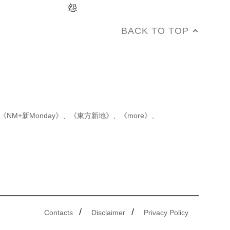
怨
BACK TO TOP
《NM+新Monday》
、
《東方新地》
、
《more》
、
/
/
Contacts
Disclaimer
Privacy Policy