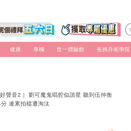
健康
專欄
世一體驗館
爸媽升呢學院
好聲音2｜ 劉可魔鬼唱腔似諧星 聽到伍仲衡
4分 連累拍檔遭淘汰