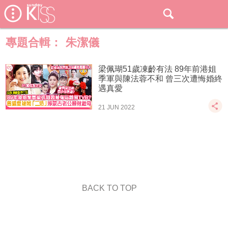
專題合輯：
朱潔儀
梁佩瑚51歲凍齡有法 89年前港姐
季軍與陳法蓉不和 曾三次遭悔婚終
遇真愛
21 JUN 2022
BACK TO TOP