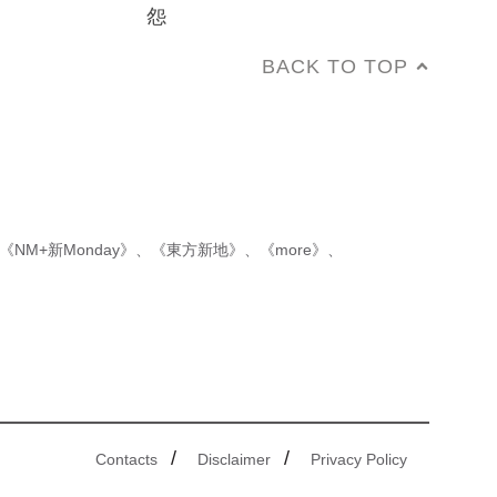
怨
BACK TO TOP
《NM+新Monday》
、
《東方新地》
、
《more》
、
/
/
Contacts
Disclaimer
Privacy Policy