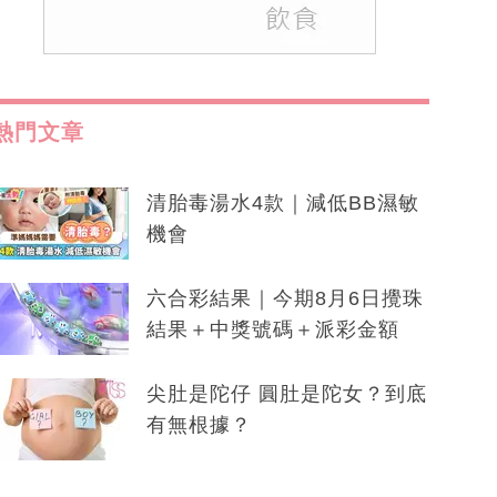
熱門文章
清胎毒湯水4款｜減低BB濕敏
機會
六合彩結果｜今期8月6日攪珠
結果＋中獎號碼＋派彩金額
尖肚是陀仔 圓肚是陀女？到底
有無根據？