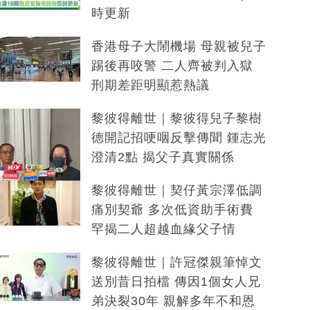
時更新
香港母子大鬧機場 母親被兒子
踢後再咬警 二人齊被判入獄
刑期差距明顯惹熱議
黎彼得離世｜黎彼得兒子黎樹
德開記招哽咽反擊傳聞 鍾志光
澄清2點 揭父子真實關係
黎彼得離世｜契仔黃宗澤低調
痛別契爺 多次低資助手術費
罕揭二人超越血緣父子情
黎彼得離世｜許冠傑親筆悼文
送別昔日拍檔 傳因1個女人兄
弟決裂30年 親解多年不和恩