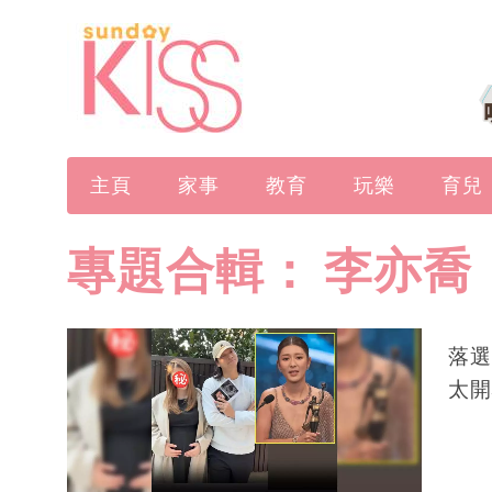
主頁
家事
教育
玩樂
育兒
專題合輯：
李亦喬
落選
太開