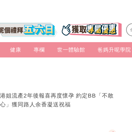
健康
專欄
世一體驗館
爸媽升呢學院
港姐流產2年後報喜再度懷孕 約定BB「不敢
心」獲同路人余香凝送祝福