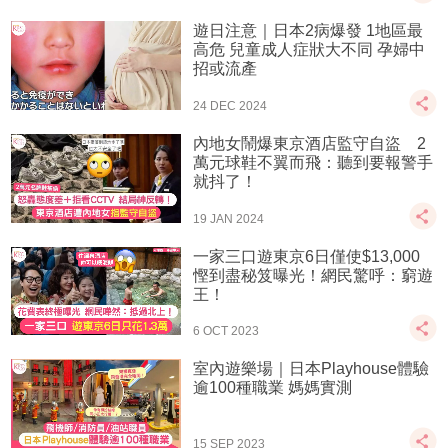
遊日注意｜日本2病爆發 1地區最
高危 兒童成人症狀大不同 孕婦中
招或流產
24 DEC 2024
內地女鬧爆東京酒店監守自盜 2
萬元球鞋不翼而飛：聽到要報警手
就抖了！
19 JAN 2024
一家三口遊東京6日僅使$13,000
慳到盡秘笈曝光！網民驚呼：窮遊
王！
6 OCT 2023
室內遊樂場｜日本Playhouse體驗
逾100種職業 媽媽實測
15 SEP 2023