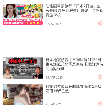
幼稚園畢業旅行「日本7日遊」無
家長陪 超狂行程費用嚇爆：果然係
貴族學校
2 AUG 2025
日本地震預言｜日網瘋傳4月26日
東京毀滅式地震及海嘯 具體詳列時
間地點強度
25 APR 2025
何艷娟遊東京狂曬戰衣 豪歎5星級
酒店1晚5位數
21 JAN 2025