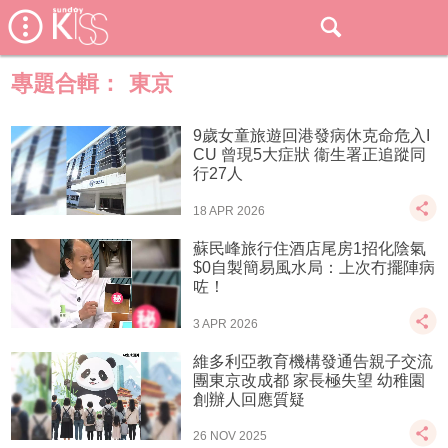
專題合輯：
東京
9歲女童旅遊回港發病休克命危入I
CU 曾現5大症狀 衞生署正追蹤同
行27人
18 APR 2026
蘇民峰旅行住酒店尾房1招化陰氣
$0自製簡易風水局：上次冇擺陣病
咗！
3 APR 2026
維多利亞教育機構發通告親子交流
團東京改成都 家長極失望 幼稚園
創辦人回應質疑
26 NOV 2025