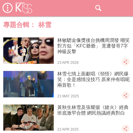
專題合輯：
林雪
林敏驄金像獎後台挑機周潤發 嘲笑
對方似「KFC爺爺」 竟遭發哥7字
神級反擊
23 APR 2026
林雪七情上面獻唱《領悟》網民爆
笑：全是感情沒技巧 原來仲有唱呢
兩首歌！
21 MAY 2025
黃秋生林雪及張耀揚《鎗火》經典
班底激罕合體 網民熱議經典對白
22 APR 2025