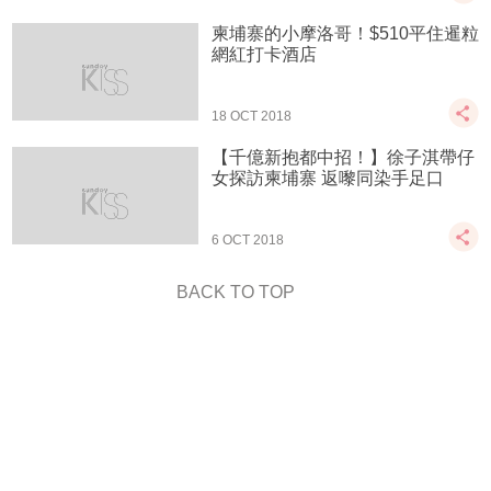
柬埔寨的小摩洛哥！$510平住暹粒
網紅打卡酒店
18 OCT 2018
【千億新抱都中招！】徐子淇帶仔
女探訪柬埔寨 返嚟同染手足口
6 OCT 2018
BACK TO TOP