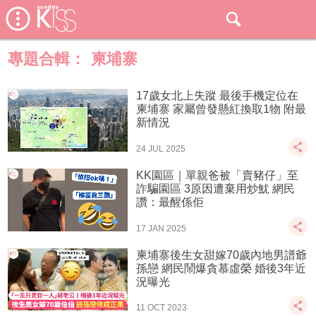
專題合輯：
柬埔寨
17歲女北上失蹤 最後手機定位在
柬埔寨 家屬曾發懸紅換取1物 附最
新情況
24 JUL 2025
KK園區｜單親爸被「賣豬仔」至
詐騙園區 3原因遭棄用炒魷 網民
讚：最醒係佢
17 JAN 2025
柬埔寨後生女甜嫁70歲內地男譜爺
孫戀 網民鬧爆貪慕虛榮 婚後3年近
況曝光
11 OCT 2023