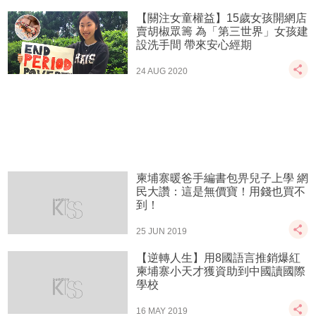
【關注女童權益】15歲女孩開網店
賣胡椒眾籌 為「第三世界」女孩建
設洗手間 帶來安心經期
24 AUG 2020
柬埔寨暖爸手編書包畀兒子上學 網
民大讚：這是無價寶！用錢也買不
到！
25 JUN 2019
【逆轉人生】用8國語言推銷爆紅
柬埔寨小天才獲資助到中國讀國際
學校
16 MAY 2019