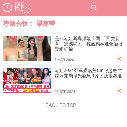
專題合輯：
梁嘉莹
是非港姐曬導彈級上圍 「再度發
育」震撼網民 樣貌精緻進化遭批
變網紅臉
6 MAR 2026
港姐2024亞軍梁嘉莹Emily起底 性
感照充滿陽光氣息 1原 因決定參選
16 SEP 2024
BACK TO TOP