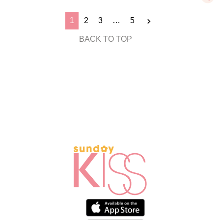
1
2
3
…
5
BACK TO TOP