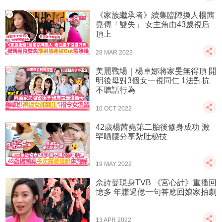
《家族繼承者》續集臨陣換人楊茜
堯傳「雙失」 女主角由43歲視后
頂上
28 MAR 2023
美麗戰場｜楊卓娜蔣家旻無得頂 開
明後母對3個女一視同仁 1法對抗
不聽話行為
10 OCT 2022
42歲楊茜堯第二胎後修身成功 激
罕晒腰分享紮肚秘技
19 MAY 2022
佘詩曼現身TVB 《宮心計》重播回
憶多 年賺過億一句答應回娘家拍劇
13 APR 2022