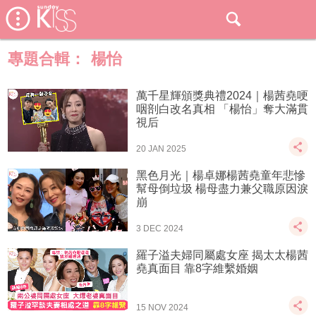
專題合輯：
楊怡
萬千星輝頒獎典禮2024｜楊茜堯哽
咽剖白改名真相 「楊怡」奪大滿貫
視后
20 JAN 2025
黑色月光｜楊卓娜楊茜堯童年悲慘
幫母倒垃圾 楊母盡力兼父職原因淚
崩
3 DEC 2024
羅子溢夫婦同屬處女座 揭太太楊茜
堯真面目 靠8字維繫婚姻
15 NOV 2024