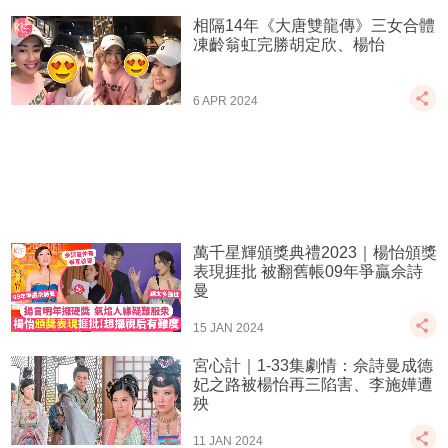
相隔14年《大唐雙龍傳》三女合體
凍齡翁虹完勝胡定欣、楊怡
6 APR 2024
萬千星輝頒獎典禮2023｜楊怡頒獎
表現捱批 被翻舊帳09年爭贏佘詩
曼
15 JAN 2024
宮心計｜1-33集劇情：佘詩曼成德
妃之路被楊怡再三陷害、李施嬅遭
殃
11 JAN 2024