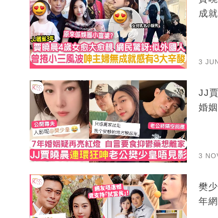
成就
3 JU
JJ
婚姻
3 NO
樊少
年網