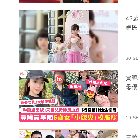
43
網民
30 S
賈曉
母優
19 S
賈曉