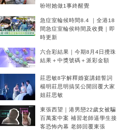
吩咐她做1事終醒覺
急症室輪候時間8.4 ｜全港18
間急症室輪侯時間及收費｜即
時更新
六合彩結果｜今期8月4日攪珠
結果＋中獎號碼＋派彩金額
莊思敏8字解釋婚宴講錯誓詞
楊明莊思明搞笑公開回覆大家
姐莊思敏
東張西望｜港男戀22歲女被騙
百萬案中案 補習老師逼學生接
客恐怖內幕 老師回覆東張