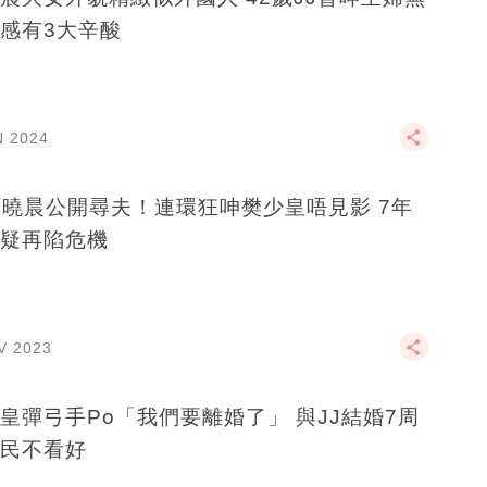
感有3大辛酸
N 2024
賈曉晨公開尋夫！連環狂呻樊少皇唔見影 7年
疑再陷危機
V 2023
皇彈弓手Po「我們要離婚了」 與JJ結婚7周
民不看好