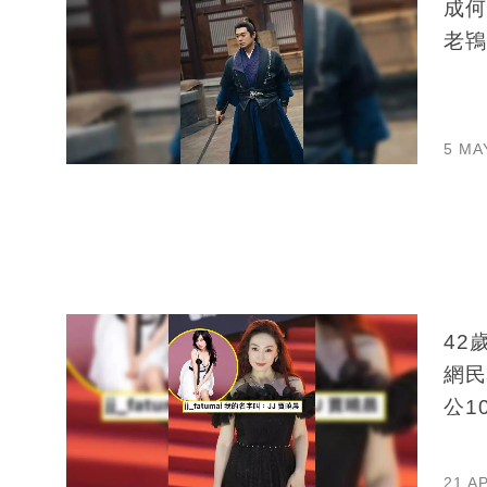
成何
老鴇
5 MA
42
網民
公1
21 A