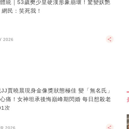
體統｜53歲樊少皇硬漢形象崩壞！驚變妖艷
 網民：笑死我！
Y 2026
歲JJ賈曉晨現身金像獎狀態極佳 變「無名氏」
心痛！女神坦承後悔巔峰期閃婚 每日想殺老
01次
PR 2026