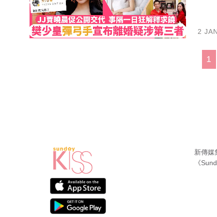
2 JA
1
新傳媒
《Sund