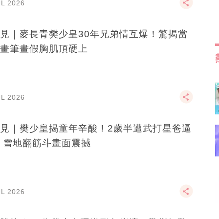
UL 2026
見｜麥長青樊少皇30年兄弟情互爆！驚揭當
畫筆畫假胸肌頂硬上
UL 2026
見｜樊少皇揭童年辛酸！2歲半遭武打星爸逼
 雪地翻筋斗畫面震撼
UL 2026