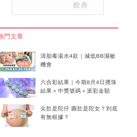
熱門文章
清胎毒湯水4款｜減低BB濕敏
機會
六合彩結果｜今期8月4日攪珠
結果＋中獎號碼＋派彩金額
尖肚是陀仔 圓肚是陀女？到底
有無根據？