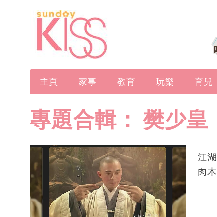
主頁
家事
教育
玩樂
育兒
專題合輯：
樊少皇
江湖
肉木