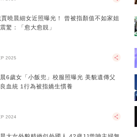
歲賈曉晨細女近照曝光！ 曾被指顏值不如家姐
震驚：「愈大愈靚」
EP 2025
晨6歲女「小飯兜」校服照曝光 美貌遺傳父
良血統 1行為被指嬌生慣養
EP 2024
晨大女外貌精緻似外國人 42歲JJ曾呻主婦無