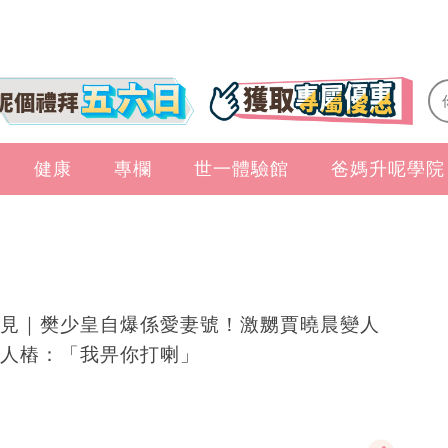
健康
專欄
世一體驗館
爸媽升呢學院
見｜樊少皇自爆係愛妻號！激嬲賈曉晨變人
人樁：「我畀你打喇」