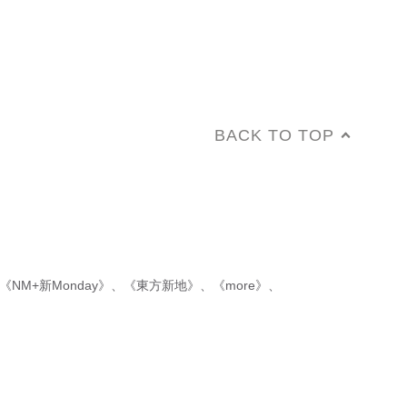
BACK TO TOP
《NM+新Monday》
、
《東方新地》
、
《more》
、