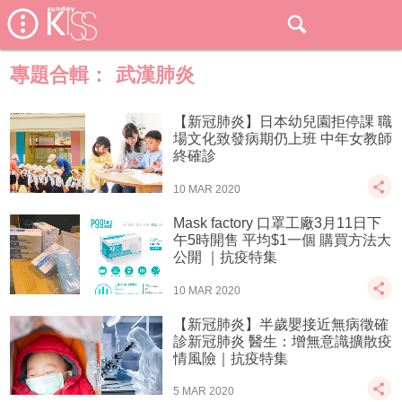
專題合輯：
武漢肺炎
【新冠肺炎】日本幼兒園拒停課 職
場文化致發病期仍上班 中年女教師
終確診
10 MAR 2020
Mask factory 口罩工廠3月11日下
午5時開售 平均$1一個 購買方法大
公開 ｜抗疫特集
10 MAR 2020
【新冠肺炎】半歲嬰接近無病徵確
診新冠肺炎 醫生：增無意識擴散疫
情風險｜抗疫特集
5 MAR 2020