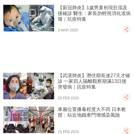
【新冠肺炎】1歲男童初現肚瀉及
後確診 醫生：家長勿輕視消化道病
徵｜抗疫特集
3 MAR 2020
【武漢肺炎】潛伏期長達27天才確
診 一家四人隔離觀察期滿13日後
突發病｜抗疫特集
26 FEB 2020
車廂位置播毒程度大不同 日本教
授：站近地鐵車門增感染風險
26 FEB 2020