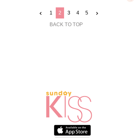
1
2
3
4
5
BACK TO TOP