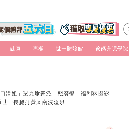
健康
專欄
世一體驗館
爸媽升呢學院
口港姐」梁允瑜豪派「殘廢餐」福利冧攝影
師 騷世一長腿孖黃又南浸溫泉