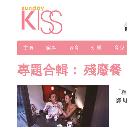
主頁
家事
教育
玩樂
育兒
專題合輯：
殘廢餐
「粗