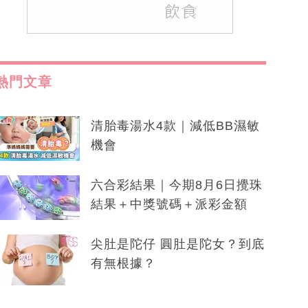
熱門文章
清胎毒湯水4款｜減低BB濕敏
機會
六合彩結果｜今期8月6日攪珠
結果＋中獎號碼＋派彩金額
尖肚是陀仔 圓肚是陀女？到底
有無根據？