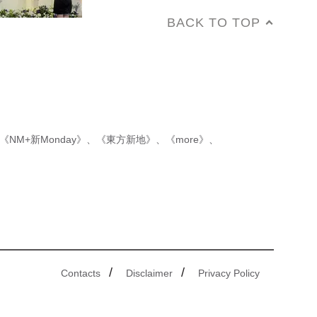
BACK TO TOP
《NM+新Monday》
、
《東方新地》
、
《more》
、
/
/
Contacts
Disclaimer
Privacy Policy