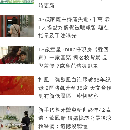
時更新
43歲家庭主婦痛失近7千萬 靠
1人提點終醒覺被騙報警 騙徒
指示及手法曝光
15歲童星Philip仔現身《愛回
家》一家團聚 揭名校背景 品
學兼優 7歲奪芭蕾舞冠軍
打風｜強颱風白海豚破65年紀
錄 2區將飆升至38度 天文台預
測有新低壓區：密切監察
新手爸爸牙醫突離世終年42歲
遺下龍鳳胎 遺孀憶老公最後求
救警號：遺憾沒聽懂