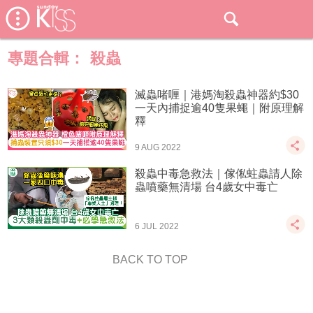
專題合輯：
殺蟲
滅蟲啫喱｜港媽淘殺蟲神器約$30
一天內捕捉逾40隻果蠅｜附原理解
釋
9 AUG 2022
殺蟲中毒急救法｜傢俬蛀蟲請人除
蟲噴藥無清場 台4歲女中毒亡
6 JUL 2022
BACK TO TOP