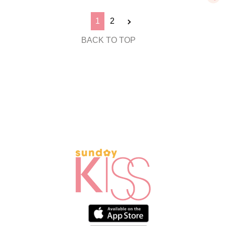
1
2
BACK TO TOP