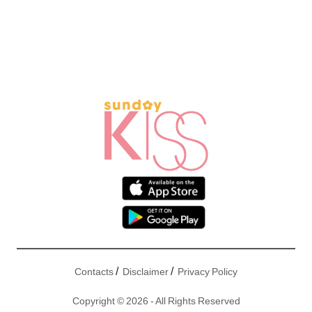
/
/
Contacts
Disclaimer
Privacy Policy
Copyright © 2026 - All Rights Reserved