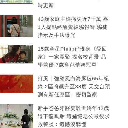
時更新
43歲家庭主婦痛失近7千萬 靠
1人提點終醒覺被騙報警 騙徒
指示及手法曝光
15歲童星Philip仔現身《愛回
家》一家團聚 揭名校背景 品
學兼優 7歲奪芭蕾舞冠軍
打風｜強颱風白海豚破65年紀
錄 2區將飆升至38度 天文台預
測有新低壓區：密切監察
新手爸爸牙醫突離世終年42歲
遺下龍鳳胎 遺孀憶老公最後求
救警號：遺憾沒聽懂