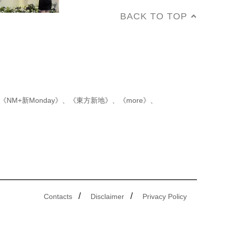
BACK TO TOP
《NM+新Monday》
、
《東方新地》
、
《more》
、
/
/
Contacts
Disclaimer
Privacy Policy