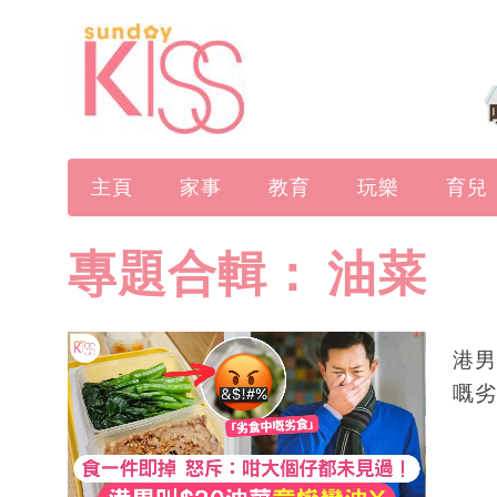
主頁
家事
教育
玩樂
育兒
專題合輯：
油菜
港男
嘅劣