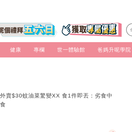
健康
專欄
世一體驗館
爸媽升呢學院
外賣$30蚊油菜驚變XX 食1件即丟：劣食中
食