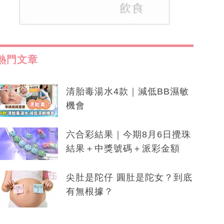
熱門文章
清胎毒湯水4款｜減低BB濕敏
機會
六合彩結果｜今期8月6日攪珠
結果＋中獎號碼＋派彩金額
尖肚是陀仔 圓肚是陀女？到底
有無根據？