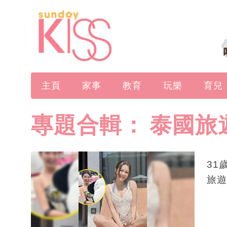
主頁
家事
教育
玩樂
育兒
專題合輯：
泰國旅
31
旅遊