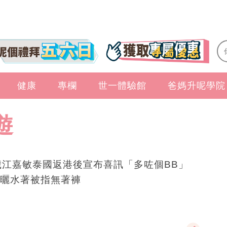
健康
專欄
世一體驗館
爸媽升呢學院
遊
歲江嘉敏泰國返港後宣布喜訊「多咗個BB」
曬水著被指無著褲