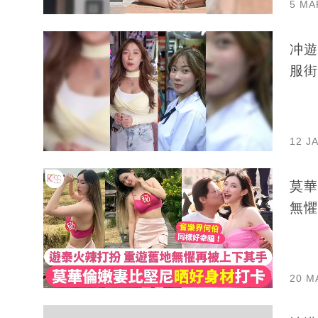
5 MA
冲遊
服街
12 J
莫華
無懼
20 M