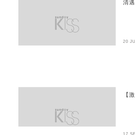
清邁
20 J
【激
17 S