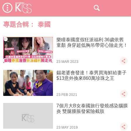
專題合輯：
泰國
樂瞳泰國度假狂派福利 36歲依舊
童顏 身穿超低胸吊帶背心險走光！
23 MAR 2023
錫老婆會發達！泰男買海鮮給妻子
$13意外換來860萬珍珠之王
23 FEB 2021
7個月大B女泰國旅行發燒感染腦膜
炎 雙腿腫脹發紫險截肢
23 MAY 2019