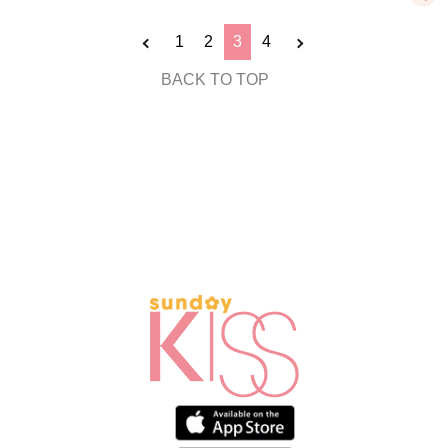
1
2
3
4
BACK TO TOP