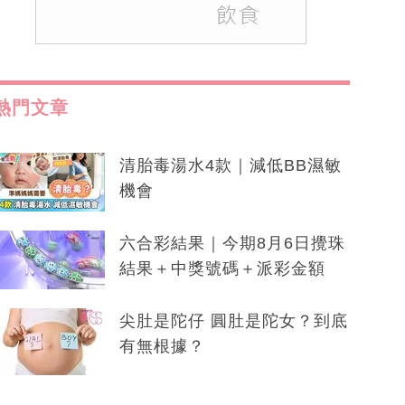
熱門文章
清胎毒湯水4款｜減低BB濕敏
機會
六合彩結果｜今期8月6日攪珠
結果＋中獎號碼＋派彩金額
尖肚是陀仔 圓肚是陀女？到底
有無根據？