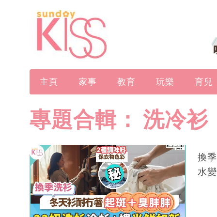
主頁
家事
教育
玩樂
育兒
專題合輯：
洗冷衫
換季
水變