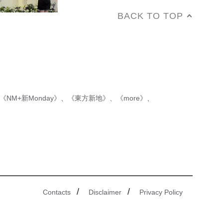
BACK TO TOP
《NM+新Monday》
、
《東方新地》
、
《more》
、
/
/
Contacts
Disclaimer
Privacy Policy