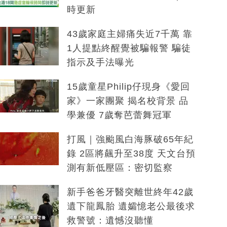
時更新
43歲家庭主婦痛失近7千萬 靠
1人提點終醒覺被騙報警 騙徒
指示及手法曝光
15歲童星Philip仔現身《愛回
家》一家團聚 揭名校背景 品
學兼優 7歲奪芭蕾舞冠軍
打風｜強颱風白海豚破65年紀
錄 2區將飆升至38度 天文台預
測有新低壓區：密切監察
新手爸爸牙醫突離世終年42歲
遺下龍鳳胎 遺孀憶老公最後求
救警號：遺憾沒聽懂