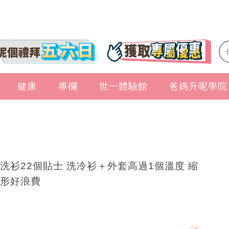
健康
專欄
世一體驗館
爸媽升呢學院
洗衫22個貼士 洗冷衫＋外套高過1個溫度 縮
形好浪費