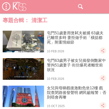
專題合輯：
清潔工
屯門51歲妻用煲弒夫被捕 63歲夫
已離世多時 妻拒做手術「橫掂都
死」附案情細節
10 FEB 2026
屯門63歲男子被女兒揭發倒斃家中
警拘51歲妻子 街坊爆死者離世前
狀況
10 FEB 2026
女兒與母睇戲後激動危坐12樓 戲
院查閉路後發聲明 網民籲報警：否
則唔會再嚟
15 OCT 2025