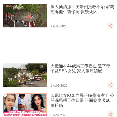
黃大仙清潔工突暈倒搶救不治 家屬
控訴他生前慘況 質疑死因
9 AUG 2025
大欖涌村44歲男工墮樓亡 遺下妻
子及SEN女兒 家人傷痛認屍
1 AUG 2025
印尼靚女KOL自爆正職是清潔工 公
開洗馬桶工作日常 正面態度吸60
萬粉絲
6 APR 2023