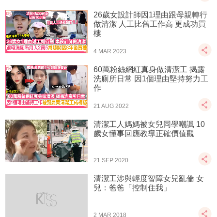
26歲女設計師因1理由跟母親轉行
做清潔 人工比舊工作高 更成功買
樓
4 MAR 2023
60萬粉絲網紅真身做清潔工 揭露
洗廁所日常 因1個理由堅持努力工
作
21 AUG 2022
清潔工人媽媽被女兒同學嘲諷 10
歲女懂事回應教導正確價值觀
21 SEP 2020
清潔工涉與輕度智障女兒亂倫 女
兒：爸爸「控制住我」
2 MAR 2018