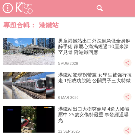
專題合輯：
港鐵站
男童港鐵站出口外跣倒急做全身麻
醉手術 家屬心痛揭經過:10厘米深
至見骨 附港鐵回應
5 AUG 2026
港鐵站驚現拐帶黨 女學生被強行拉
走 1招成功脫險 公開男子三大特徵
6 MAR 2026
港鐵站出口大樹突倒塌 4途人慘被
壓中 25歲女傷勢最重 事發經過曝
光
22 SEP 2025