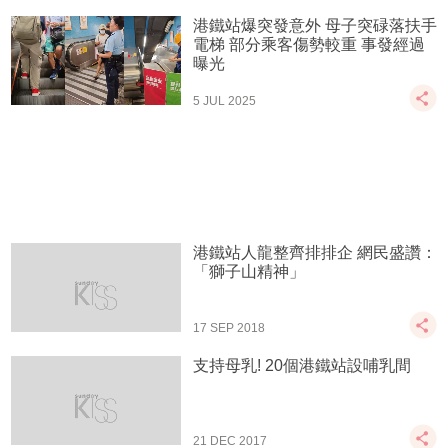
港鐵站爆突發意外 母子突碌落扶手
電梯 部分乘客傷勢較重 事發經過
曝光
5 JUL 2025
港鐵站人龍整齊排排企 網民盛讚：
「獅子山精神」
17 SEP 2018
支持母乳! 20個港鐵站設哺乳間
21 DEC 2017