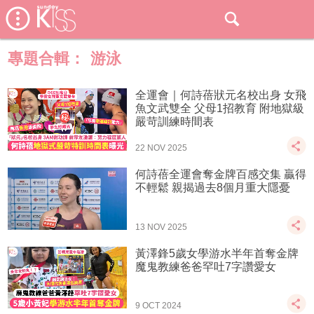
專題合輯：
游泳
全運會｜何詩蓓狀元名校出身 女飛
魚文武雙全 父母1招教育 附地獄級
嚴苛訓練時間表
22 NOV 2025
何詩蓓全運會奪金牌百感交集 贏得
不輕鬆 親揭過去8個月重大隱憂
13 NOV 2025
黃澤鋒5歲女學游水半年首奪金牌
魔鬼教練爸爸罕吐7字讚愛女
9 OCT 2024