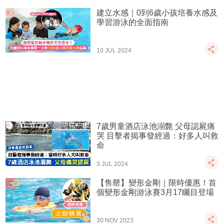
建立水感｜0到6歲小孩培養水感及
學習游泳的全面指南
10 JUL 2024
7歲男童酒店泳池溺斃 父母認屍痛
哭 目擊者揭事發經過：好多人叫救
命
3 JUL 2024
【售罄】變形金剛｜限時優惠！首
個變形金 剛游泳賽3月17矚目登 場
30 NOV 2023