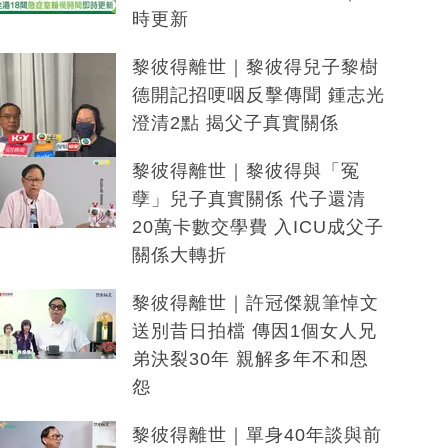
時更新
黎彼得離世｜黎彼得兒子黎樹
德開記招哽咽反擊傳聞 鍾志光
澄清2點 揭父子真實關係
黎彼得離世｜黎彼得與「冤
孽」兒子真實關係 代子還清
20萬卡數交學費 入ICU成父子
關係大轉折
黎彼得離世｜許冠傑親筆悼文
送別昔日拍檔 傳因1個女人兄
弟決裂30年 親解多年不和恩
怨
黎彼得離世｜單身40年談與前