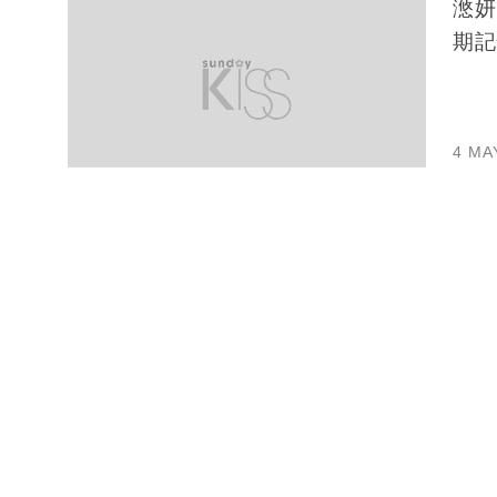
滺妍玩
期記
4 MA