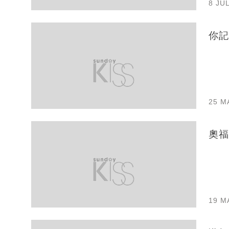
8 JU
你記
25 M
奧福
19 M