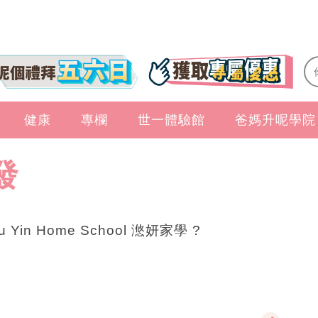
健康
專欄
世一體驗館
爸媽升呢學院
發
u Yin Home School 滺妍家學 ?