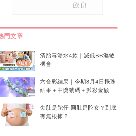
熱門文章
清胎毒湯水4款｜減低BB濕敏
機會
六合彩結果｜今期8月4日攪珠
結果＋中獎號碼＋派彩金額
尖肚是陀仔 圓肚是陀女？到底
有無根據？