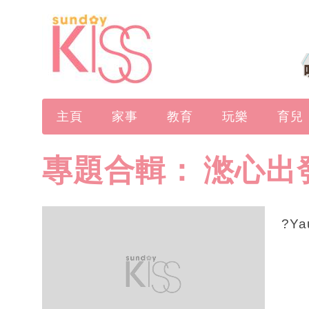
主頁
家事
教育
玩樂
育兒
專題合輯：
滺心出
?Ya