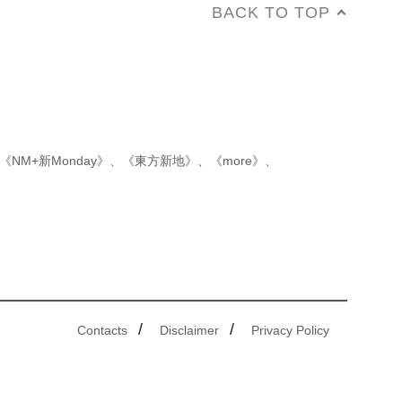
BACK TO TOP
《NM+新Monday》
、
《東方新地》
、
《more》
、
/
/
Contacts
Disclaimer
Privacy Policy