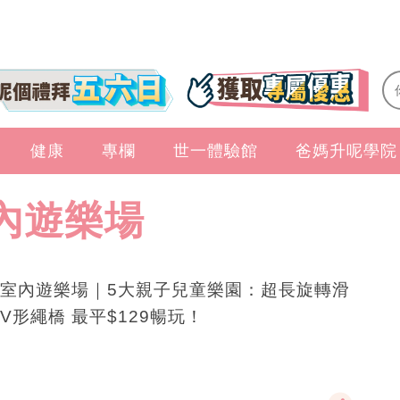
健康
專欄
世一體驗館
爸媽升呢學院
內遊樂場
室內遊樂場｜5大親子兒童樂園：超長旋轉滑
V形繩橋 最平$129暢玩！