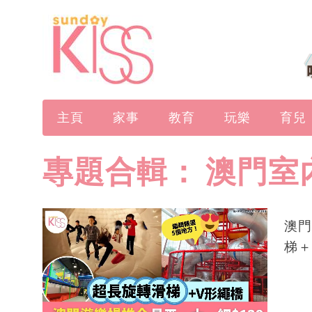
主頁
家事
教育
玩樂
育兒
專題合輯：
澳門室
澳門
梯＋