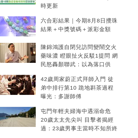
時更新
六合彩結果｜今期8月8日攪珠
結果＋中獎號碼＋派彩金額
陳錦鴻護自閉兒訪問變鬧交火
藥味濃 瞪眼扯火反駁1提問 網
民怒轟顏聯武：以為落口供
42歲周家蔚正式拜師入門 徒
弟中排行第10 跪地斟茶過程
曝光：多謝師傅
屯門年輕夫婦海中遇溺命危
20歲太太先尖叫 目擊者揭經
過：23歲男事主當時不知所終