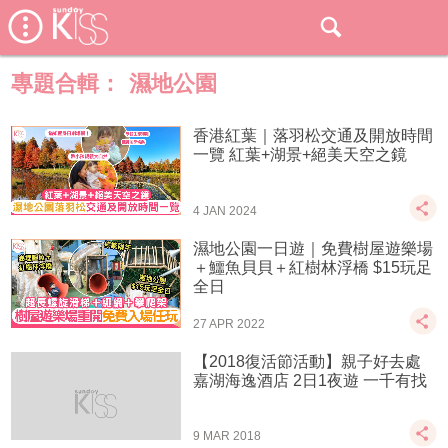
專題合輯：
濕地公園
香港紅葉｜落羽松交通及開放時間
一覽 紅葉+湖景+絕美天空之鏡
4 JAN 2024
濕地公園一日遊｜免費樹屋遊樂場
＋鱷魚貝貝＋紅樹林浮橋 $15玩足
全日
27 APR 2022
【2018復活節活動】親子好去處
嘉湖海逸酒店 2日1夜遊 一千有找
9 MAR 2018