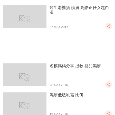
醫生老婆搞 護膚 高皓正仔女超白
滑
27 MAY 2016
名模媽媽分享 拯救 嬰兒濕疹
26 APR 2016
濕疹低敏乳霜 比併
19 APR 2016