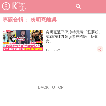
專題合輯：
炎明熹離巢
炎明熹遭TVB冷待竟惹「聲夢粉」
罵戰內訌?! Gigi慘被標籤「反骨
女」
1 JUL 2024
BACK TO TOP