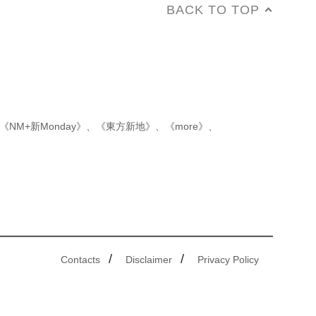
BACK TO TOP
《NM+新Monday》
、
《東方新地》
、
《more》
、
/
/
Contacts
Disclaimer
Privacy Policy