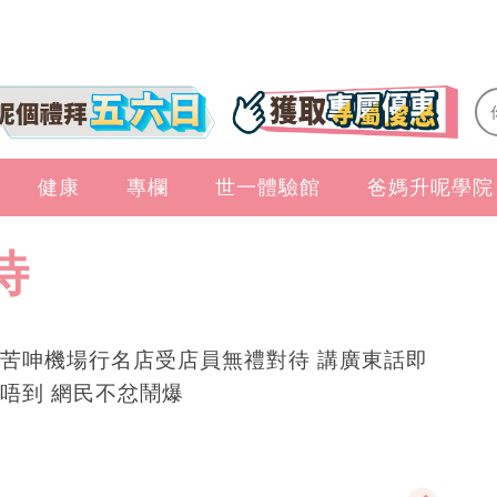
健康
專欄
世一體驗館
爸媽升呢學院
待
苦呻機場行名店受店員無禮對待 講廣東話即
唔到 網民不忿鬧爆