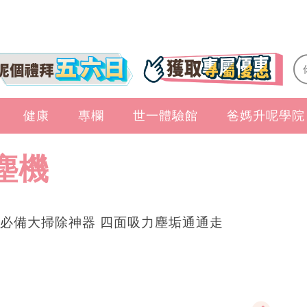
健康
專欄
世一體驗館
爸媽升呢學院
塵機
必備大掃除神器 四面吸力塵垢通通走