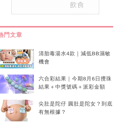
熱門文章
清胎毒湯水4款｜減低BB濕敏
機會
六合彩結果｜今期8月6日攪珠
結果＋中獎號碼＋派彩金額
尖肚是陀仔 圓肚是陀女？到底
有無根據？