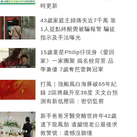
時更新
43歲家庭主婦痛失近7千萬 靠
1人提點終醒覺被騙報警 騙徒
指示及手法曝光
15歲童星Philip仔現身《愛回
家》一家團聚 揭名校背景 品
學兼優 7歲奪芭蕾舞冠軍
打風｜強颱風白海豚破65年紀
錄 2區將飆升至38度 天文台預
測有新低壓區：密切監察
新手爸爸牙醫突離世終年42歲
遺下龍鳳胎 遺孀憶老公最後求
救警號：遺憾沒聽懂