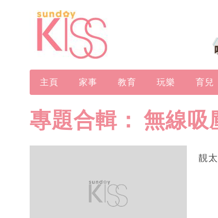
主頁
家事
教育
玩樂
育兒
專題合輯：
無線吸
靚太