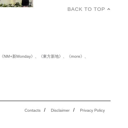
BACK TO TOP
《NM+新Monday》
、
《東方新地》
、
《more》
、
/
/
Contacts
Disclaimer
Privacy Policy