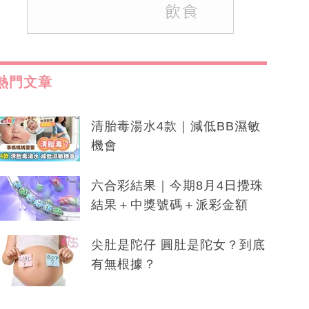
熱門文章
清胎毒湯水4款｜減低BB濕敏
機會
六合彩結果｜今期8月4日攪珠
結果＋中獎號碼＋派彩金額
尖肚是陀仔 圓肚是陀女？到底
有無根據？