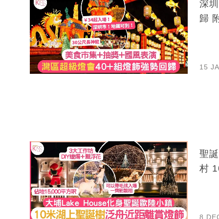
深圳
歸 
15 J
聖誕
村 
8 DE