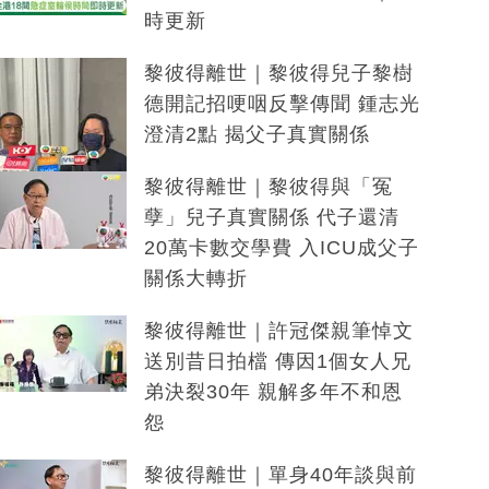
時更新
黎彼得離世｜黎彼得兒子黎樹
德開記招哽咽反擊傳聞 鍾志光
澄清2點 揭父子真實關係
黎彼得離世｜黎彼得與「冤
孽」兒子真實關係 代子還清
20萬卡數交學費 入ICU成父子
關係大轉折
黎彼得離世｜許冠傑親筆悼文
送別昔日拍檔 傳因1個女人兄
弟決裂30年 親解多年不和恩
怨
黎彼得離世｜單身40年談與前