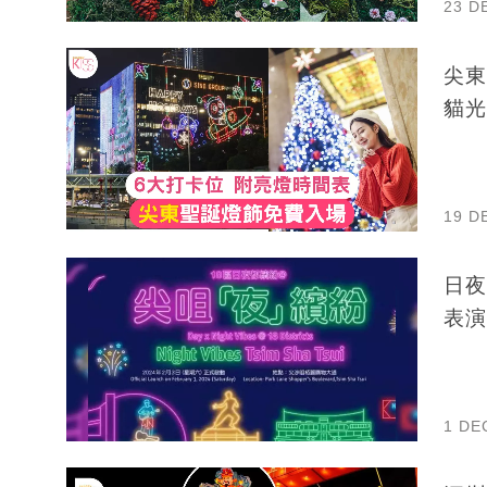
23 D
尖東
貓光
19 D
日夜
表演
1 DE