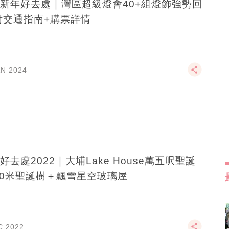
新年好去處｜灣區超級燈會40+組燈飾強勢回
附交通指南+購票詳情
AN 2024
好去處2022｜大埔Lake House萬五呎聖誕
10米聖誕樹＋飄雪星空玻璃屋
C 2022