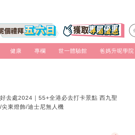
健康
專欄
世一體驗館
爸媽升呢學院
好去處2024｜55+全港必去打卡景點 西九聖
/尖東燈飾/迪士尼無人機