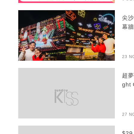
尖沙
幕牆
23 N
超夢幻
gh
27 N
$2