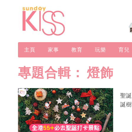
主頁
家事
教育
玩樂
育兒
專題合輯：
燈飾
聖誕
誕樹